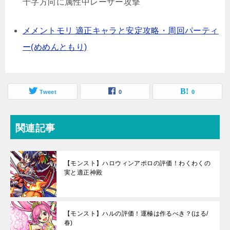
十字方向に属性中レーザー攻撃
メメントモリ 適正キャラと安定攻略・周回パーティ
ー(めめんともり)
Tweet
0
0
関連記事
【モンスト】ハロウィンアポロの評価！わくわくの
実と適正神殿
【モンスト】ハルの評価！運極は作るべき？(はる/
春)