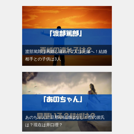
渡部篤郎は再婚し連れ子2人は元嫁へ！結婚
相手との子供は3人
あのちゃんに旦那や結婚はなし！歴代彼氏
は？現在は井口理？