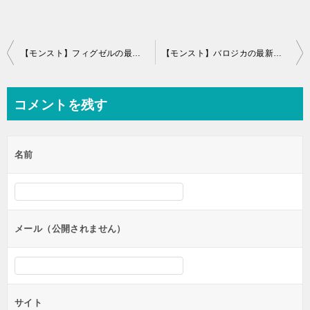
投
【モンスト】フィグゼルの最新評価と適正クエスト！運極は作るべき？(ふぃぐぜる)
【モンスト】バロジカの最新評価！進化と神化どっち？(ばろじか)
稿
ナ
コメントを残す
ビ
ゲ
名前
ー
シ
ョ
ン
メール（公開されません）
サイト