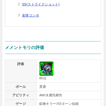
SS(ストライクショット)
友情コンボ
メメントモリの評価
評価
80点
ボール
貫通
アビリティ
AW/水属性耐性
ゲージ
鉱物キラー/SSターン短縮