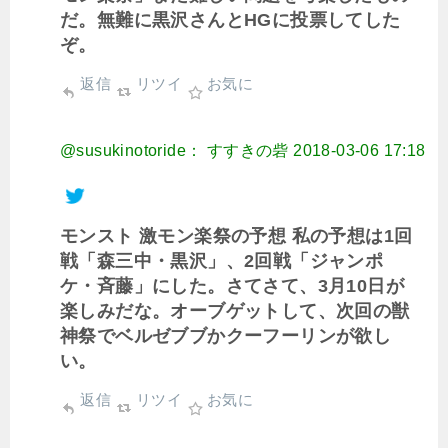
だ。無難に黒沢さんとHGに投票してした
ぞ。
返信
リツイ
お気に
@susukinotoride： すすきの砦
2018-03-06 17:18
モンスト 激モン楽祭の予想 私の予想は1回
戦「森三中・黒沢」、2回戦「ジャンポ
ケ・斉藤」にした。さてさて、3月10日が
楽しみだな。オーブゲットして、次回の獣
神祭でベルゼブブかクーフーリンが欲し
い。
返信
リツイ
お気に