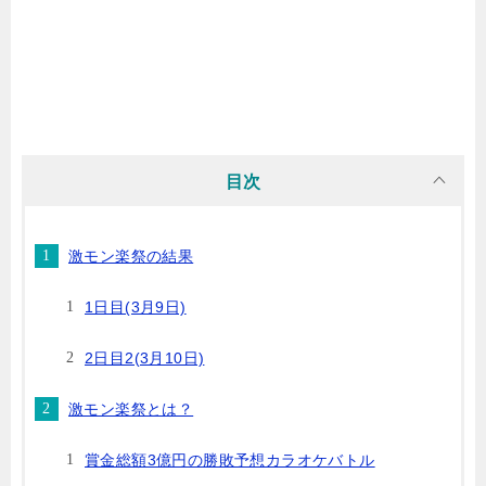
目次
激モン楽祭の結果
1日目(3月9日)
2日目2(3月10日)
激モン楽祭とは？
賞金総額3億円の勝敗予想カラオケバトル