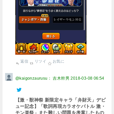
返信
リツイ
お気に
@kaigonzaurusu： 吉木幹男
2018-03-08 06:54
【激・獣神祭 新限定キャラ「弁財天」デビ
ュー記念】「歌詞再現カラオケバトル 激・
モン楽祭」また難しい問題を考案したもの