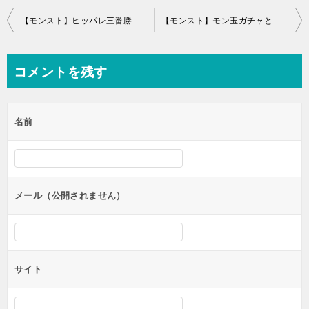
投
【モンスト】ヒッパレ三番勝負の予想と結果！オーブ1000万個山分け
【モンスト】モン玉ガチャとは？いつ引く？当たりと排出キャラ(5月)
稿
ナ
コメントを残す
ビ
ゲ
名前
ー
シ
ョ
ン
メール（公開されません）
サイト