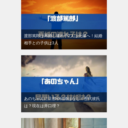
渡部篤郎は再婚し連れ子2人は元嫁へ！結婚
相手との子供は3人
あのちゃんに旦那や結婚はなし！歴代彼氏
は？現在は井口理？