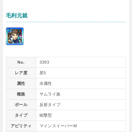
毛利元就
No.
3393
レア度
星5
属性
水属性
種族
サムライ族
ボール
反射タイプ
タイプ
砲撃型
アビリティ
マインスイーパーM