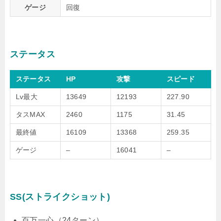
ゲージ
回復
ステータス
ステータス
HP
攻撃
スピード
Lv最大
13649
12193
227.90
タスMAX
2460
1175
31.45
最終値
16109
13368
259.35
ゲージ
–
16041
–
SS(ストライクショット)
百万一心（24ターン）