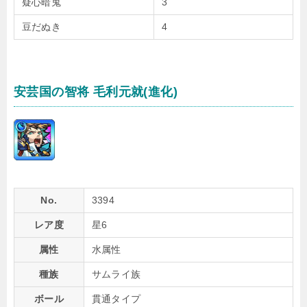
疑心暗鬼
3
豆だぬき
4
安芸国の智将 毛利元就(進化)
No.
3394
レア度
星6
属性
水属性
種族
サムライ族
ボール
貫通タイプ