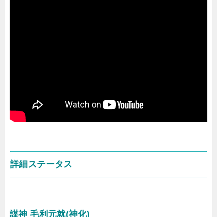
詳細ステータス
謀神 毛利元就(神化)