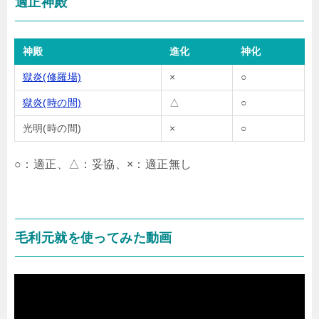
適正神殿
神殿
進化
神化
獄炎(修羅場)
×
○
獄炎(時の間)
△
○
光明(時の間)
×
○
○：適正、△：妥協、×：適正無し
毛利元就を使ってみた動画