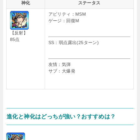
神化
ステータス
アビリティ：MSM
ゲージ：回復M
【反射】
85点
SS：弱点露出(25ターン)
友情：気弾
サブ：大爆発
進化と神化はどっちが強い？おすすめは？