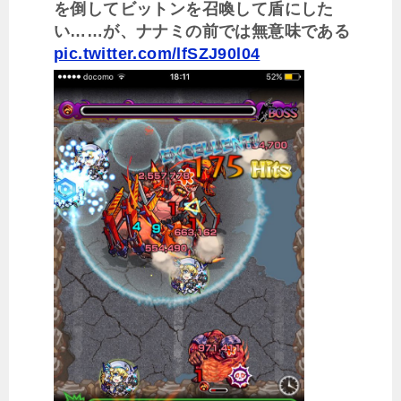
を倒してビットンを召喚して盾にした
い……が、ナナミの前では無意味である
pic.twitter.com/lfSZJ90l04