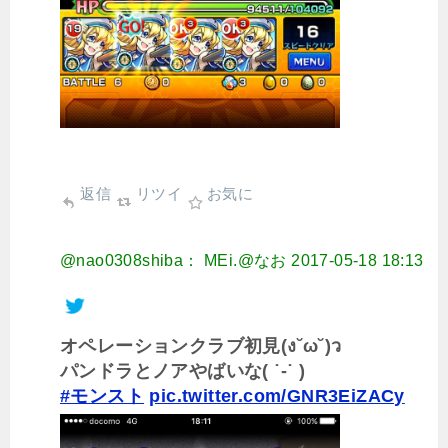
返信
リツイ
お気に
@nao0308shiba： MEi.@なお
2017-05-18 18:13
オペレーションクラブ初見(ง˘ω˘)ว
パンドラとノアやばいな( ˙-˙ )
#モンスト
pic.twitter.com/GNR3EiZACy