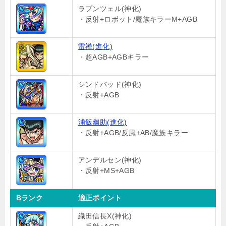
ラプンツェル(神化)
・反射+ロボット/魔族キラーM+AGB
雷禅(進化)
・超AGB+AGBキラー
シンドバッド(神化)
・反射+AGB
浦飯幽助(進化)
・反射+AGB/反風+AB/魔族キラー
アンデルセン(神化)
・反射+MS+AGB
Bランク
適正ポイント
織田信長X(神化)