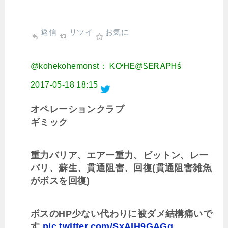
返信
リツイ
お気に
@kohekohemonst： ᏦᎤᎻᎬ@ᏚᎬᎡᎪᏢᎻś
2017-05-18 18:15
オペレーションクラブ
ギミック
重力バリア、エアー重力、ビットン、レー
バリ、蘇生、貫通阻害、回復(貫通阻害雑魚
がボスを回復)
ボスのHP少ない代わりに被ダメ結構痛いで
す
pic.twitter.com/SxAIH9GAGg