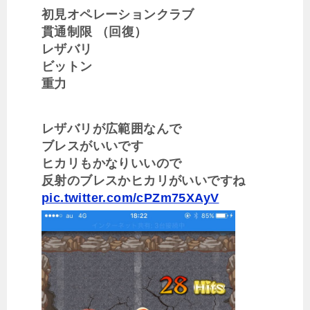
初見オペレーションクラブ
貫通制限 （回復）
レザバリ
ビットン
重力
レザバリが広範囲なんで
ブレスがいいです
ヒカリもかなりいいので
反射のブレスかヒカリがいいですね
pic.twitter.com/cPZm75XAyV