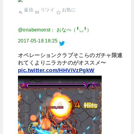
返信
リツイ
お気に
@onabemonst： おなべ（╹◡╹）
2017-05-18 18:25
オペレーションクラブそこらのガチャ限連
れてくよりニラカナのがオススメ〜
pic.twitter.com/HHViVzPgkW