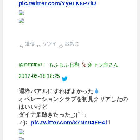
pic.twitter.com/Yy9TK8P7lU
返信
リツイ
お気に
@mfmfbyr： もふもふ日和
茶トラ白さん
2017-05-18 18:25
運枠バアルにすればよかった
オペレーションクラブを初見クリアしたの
はいいけど
ダイナ足跡きたった_:(´ `」
∠):_
pic.twitter.com/x7Nn94FE4i
i