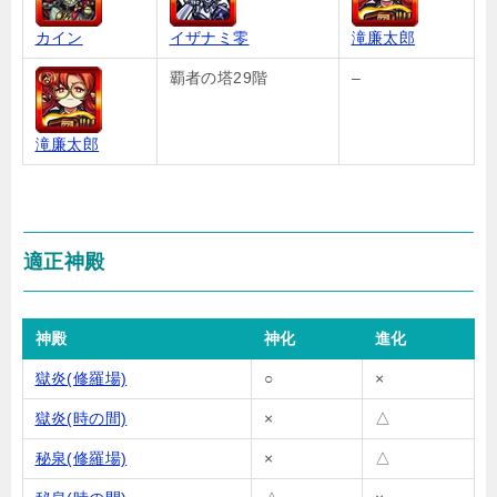
カイン
イザナミ零
滝廉太郎
覇者の塔29階
–
滝廉太郎
適正神殿
神殿
神化
進化
獄炎(修羅場)
○
×
獄炎(時の間)
×
△
秘泉(修羅場)
×
△