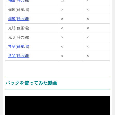
秘泉(時の間)
△
×
樹縛(修羅場)
×
×
樹縛(時の間)
×
×
光明(修羅場)
○
×
光明(時の間)
×
×
常闇(修羅場)
○
×
常闇(時の間)
○
×
パックを使ってみた動画