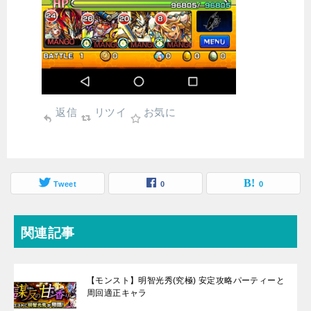
返信
リツイ
お気に
Tweet
0
0
関連記事
【モンスト】明智光秀(究極) 安定攻略パーティーと
周回適正キャラ