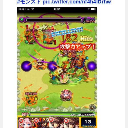
#モンスト
pic.twitter.com/nf4h4lDrhw