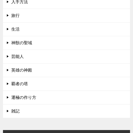
入手方法
旅行
生活
神獣の聖域
芸能人
英雄の神殿
覇者の塔
運極の作り方
雑記