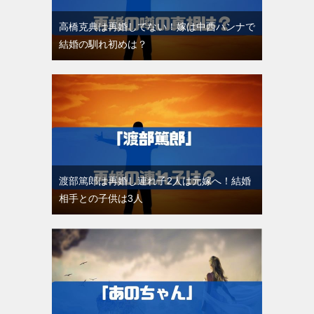
高橋克典は再婚してない！嫁は中西ハンナで
結婚の馴れ初めは？
渡部篤郎は再婚し連れ子2人は元嫁へ！結婚
相手との子供は3人