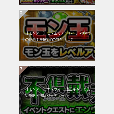
【モンスト】モン玉ガチャ レベル2(LV2)
の結果！星5確定の当たりは？
【モンスト】エンヴィー 適正キャラと安
定攻略・周回パーティー