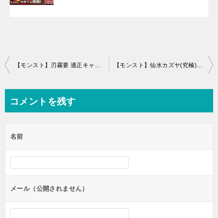
投
【モンスト】刃霧要 適正キャラと安定攻略・周回パーティー(はぎりかなめ)
【モンスト】仙水カズヤ(究極)のギミックと解析攻略(せんすいかずや)
稿
ナ
コメントを残す
ビ
ゲ
名前
ー
シ
ョ
ン
メール（公開されません）