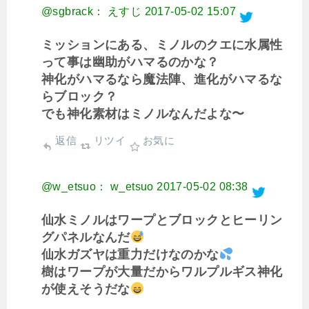
@sgbrack： えすじ
2017-05-02 15:07
ミッションにある、ミノルのクエに水属性
って事は幽助がハマるのかな？
神化がハマるなら魔法陣、進化がハマるな
らブロック？
でも神化素材はミノルなんだよな〜
返信
リツイ
お気に
@w_etsuo： w_etsuo
2017-05-02 08:38
仙水ミノルはワープとブロックとヒーリン
グパネルなんだ
仙水ガズヤは重力だけなのかな
樹はワープが大量だからワルプルギス神化
が使えそうだな