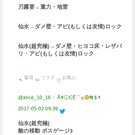
刃霧要→重力・地雷
仙水→ダメ壁・アビ(もしくは友情)ロック
仙水(超究極)→ダメ壁・ヒヨコ床・レザバ
リ・アビ(もしくは友情)ロック
返信
リツイ
お気に
@alice_10_16： Å☤ⓘСЁ⌒ற
₦＄☨
2017-05-02 09:39
仙水(超究極)
敵の移動 ボスゲージ3