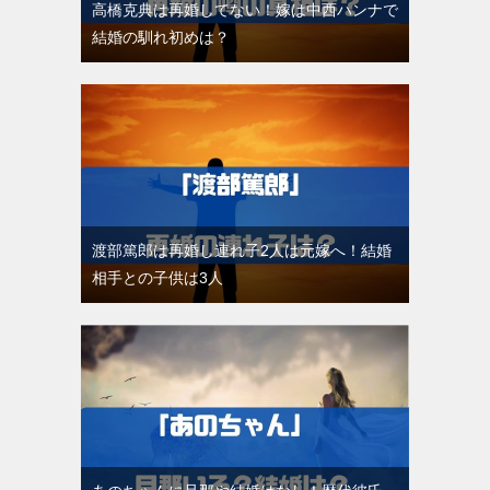
高橋克典は再婚してない！嫁は中西ハンナで
結婚の馴れ初めは？
渡部篤郎は再婚し連れ子2人は元嫁へ！結婚
相手との子供は3人