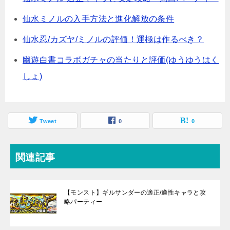
仙水ミノルの入手方法と進化解放の条件
仙水忍/カズヤ/ミノルの評価！運極は作るべき？
幽遊白書コラボガチャの当たりと評価(ゆうゆうはく
しょ)
Tweet
0
0
関連記事
【モンスト】ギルサンダーの適正/適性キャラと攻
略パーティー