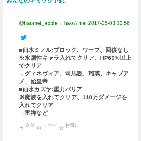
みんなのギミック予想
@haomei_apple： hao☆mei
2017-05-03 10:56
■仙水ミノル:ブロック、ワープ、回復なし
※水属性キャラ入れてクリア、HP60%以上
でクリア
→グィネヴィア、司馬懿、瑠璃、キャプア
メ、始皇帝
■仙水カズヤ:重力バリア
※魔族を入れてクリア、110万ダメージを
入れてクリア
→雷禅など
返信
リツイ
お気に