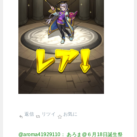
返信
リツイ
お気に
@aroma41929110： あろま@６月18日誕生祭