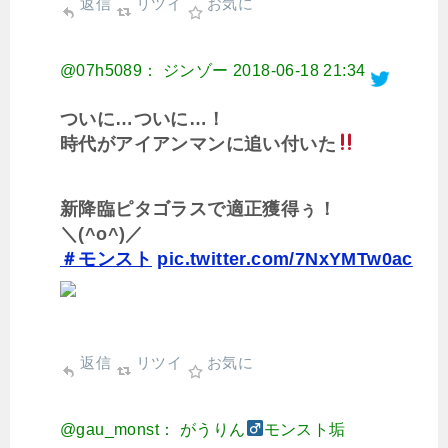
返信
リツイ
お気に
@07h5089： ジンゾー
2018-06-18 21:34
ついに…ついに…！
時代がアイアンマンに追い付いた
新降臨ピタゴラスで適正獲得ぅ！
＼(^o^)／
＃モンスト
pic.twitter.com/7NxYMTw0ac
返信
リツイ
お気に
@gau_monst： がうりん
モンスト垢