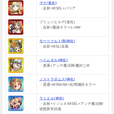
マナ(進化)
・反射+MSEL+バリア
ブリュンヒルデ(進化)
・反射+魔族キラーL+AW
モーツァルト(獣神化)
・反射+MSL/反風
ヘイムダル(神化)
・貫通+アンチ魔法陣/魔封じM
ノストラダムス(神化)
・貫通+MSM/AB+光/闇属性キラー
ラミエル(神化)
・反射+リジェネ/MSEL+アンチ魔法陣/
状態異常回復