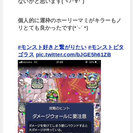
ないかと思います(ヾﾉ･∀･`)
個人的に運枠のホーリーマミがキラーもノ
リとても良かったです(*˙ᵕ˙ *)
#モンスト好きと繋がりたい
#モンストピタ
ゴラス
pic.twitter.com/bJGE5h61ZB