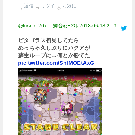
返信
リツイ
お気に
@kirato1207： 輝音@ﾓﾝｽﾄ
2018-06-18 21:31
ピタゴラス初見してたら
めっちゃ久しぶりにハクアが
蘇生ループに…何とか勝てた
pic.twitter.com/SnIMOEtAxG