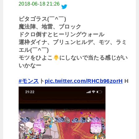
2018-06-18 21:26
ピタゴラス(￣^￣)ゞ
魔法陣、地雷、ブロック
ドクロ倒すとヒーリングウォール
運枠ダイナ、ブリュンヒルデ、モツ、ラミ
エル(￣^￣)ゞ
モツをひよこ
にしないで当たる感じがい
いかなー
#モンス
ト
pic.twitter.com/RHCb96zorH
H