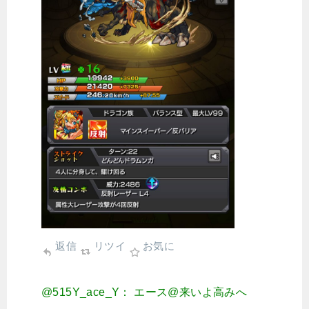
返信
リツイ
お気に
@515Y_ace_Y： エース@来いよ高みへ