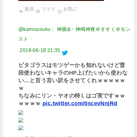
返信
リツイ
お気に
@kamisusuku： 神眼థ・神鳴神夜＠すすく＠モン
スト
2018-06-18 21:35
ピタゴラスはモツゲーかも知れないけど普
段使わないキャラのHP上げたいから使わな
い…と言う言い訳をさせてくれｗｗｗｗｗ
ｗ
ちなみにリン・ヤオの特Ｌはゴ実ですｗｗ
ｗｗｗｗ
pic.twitter.com/0scevNnjRd