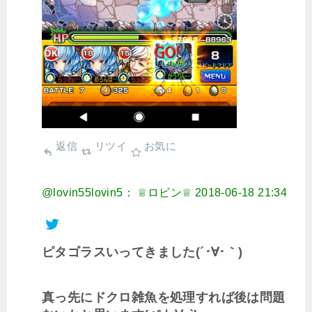
返信
リツイ
お気に
@lovin55lovin5： ♕ロビン♕
2018-06-18 21:34
ピタゴラスいってきました(´･∀･｀)
真っ先にドクロ雑魚を処理すれば後は問題