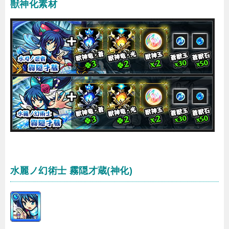
獣神化素材
水麗ノ幻術士 霧隠才蔵(神化)