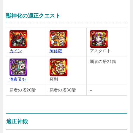
獣神化の適正クエスト
カイン
阿修羅
アスタロト
覇者の塔21階
滝夜叉姫
羅刹
覇者の塔26階
覇者の塔36階
–
適正神殿