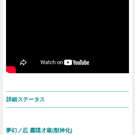
詳細ステータス
夢幻ノ忍 霧隠才蔵(獣神化)