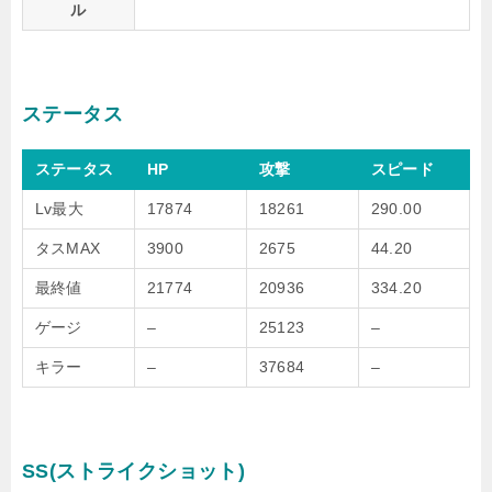
ル
ステータス
ステータス
HP
攻撃
スピード
Lv最大
17874
18261
290.00
タスMAX
3900
2675
44.20
最終値
21774
20936
334.20
ゲージ
–
25123
–
キラー
–
37684
–
SS(ストライクショット)