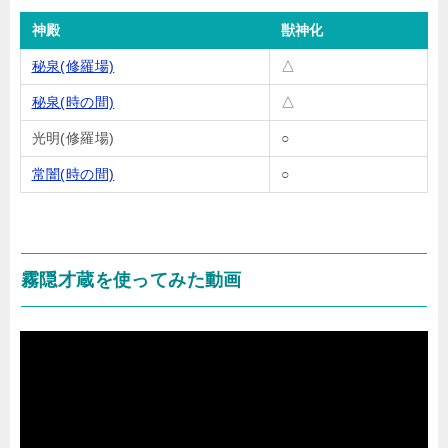
神殿
獣神化
秘泉(修羅場)
△
秘泉(時の間)
△
光明(修羅場)
○
常闇(時の間)
○
霧隠才蔵を使ってみた動画