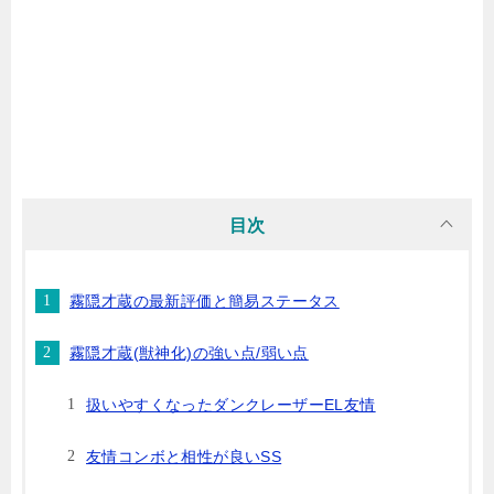
目次
霧隠才蔵の最新評価と簡易ステータス
霧隠才蔵(獣神化)の強い点/弱い点
扱いやすくなったダンクレーザーEL友情
友情コンボと相性が良いSS