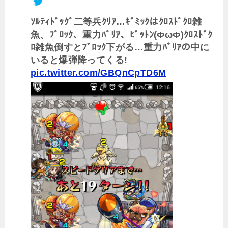
ｿﾙﾃｨﾄﾞｯｸﾞ二等兵ｸﾘｱ…ｷﾞﾐｯｸはｸﾛｽﾄﾞｸﾛ雑
魚、ﾌﾞﾛｯｸ、重力ﾊﾞﾘｱ、ﾋﾞｯﾄﾝ(ФωФ)ｸﾛｽﾄﾞｸ
ﾛ雑魚倒すとﾌﾞﾛｯｸ下がる…重力ﾊﾞﾘｱの中に
いると爆弾降ってくる!
pic.twitter.com/GBQnCpTD6M