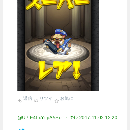
返信
リツイ
お気に
@U7lE4LxYcpA5SeT： ﾏｲﾗ
2017-11-02 12:20