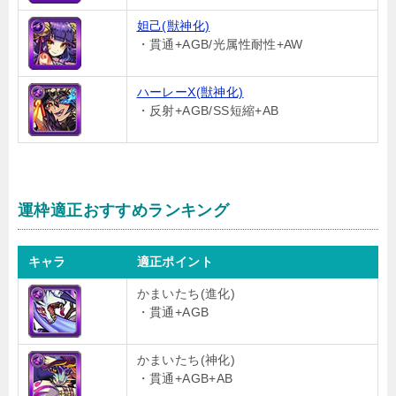
妲己(獣神化)
・貫通+AGB/光属性耐性+AW
ハーレーX(獣神化)
・反射+AGB/SS短縮+AB
運枠適正おすすめランキング
キャラ
適正ポイント
かまいたち(進化)
・貫通+AGB
かまいたち(神化)
・貫通+AGB+AB