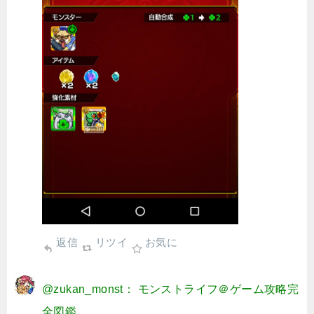
返信
リツイ
お気に
@zukan_monst： モンストライフ＠ゲーム攻略完
全図鑑