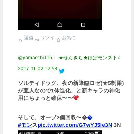
返信
リツイ
お気に
@yamacchi116： ★せんきち★ほぼモンスト♫
2017-11-02 12:58
ソルティドッグ、夜の新降臨ロゼ(★5制限)
が亜人なので1体進化、と新キャラの神化
用にちょっと確保〜〜
そして、オーブ2個回収〜�
�
#モン
ス
pic.twitter.com/G7wYJ5le3N
3N