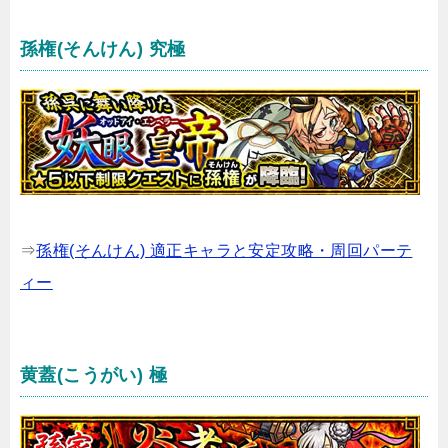
孫権(そんけん) 究極
⇒
孫権(そんけん) 適正キャラと安定攻略・周回パーテ
ィー
黄蓋(こうがい) 極