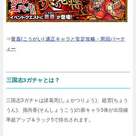
⇒
黄蓋(こうがい) 適正キャラと安定攻略・周回パーテ
ィー
三国志3ガチャとは？
三国志3ガチャは諸葛亮(しょかつりょう)、趙雲(ちょう
うん)、孫尚香(そんしょうこう)の新キャラ3体が出現確
率超アップ＆ラック5で排出されます。