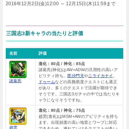
2016年12月2日(金)12:00 ～ 12月15日(木)11:59まで
三国志3新キャラの当たりと評価
名前
評価
進化：80点 / 神化：85点
諸葛亮(神化)はAW+ADWの汎用性の高いア
ビリティ持ち。
毘沙門天
や
ニライカナイ
、
諸葛亮
ドゥーム
などの高難易度クエストにも適正
があり、多くのクエストで活躍が期待でき
そうです。三国志3ガチャの中では当たりキ
ャラになりそうですね。
進化：80点 / 神化：75点
趙雲(進化)はMSM+AWのアビリティを持ち
ます。出現頻度の高い地雷とワープに対応
趙雲
できるため、連れていけるクエストが多い