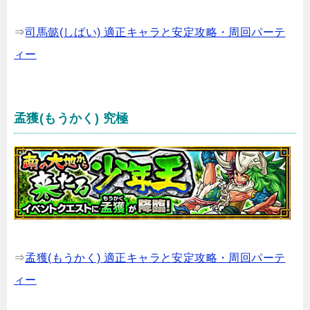
⇒
司馬懿(しばい) 適正キャラと安定攻略・周回パーテ
ィー
孟獲(もうかく) 究極
⇒
孟獲(もうかく) 適正キャラと安定攻略・周回パーテ
ィー