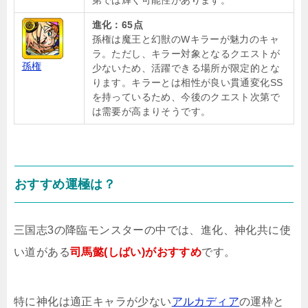
第では輝く可能性があります。
進化：65点
孫権は魔王と幻獣のWキラーが魅力のキャ
ラ。ただし、キラー対象となるクエストが
孫権
少ないため、活躍できる場所が限定的とな
ります。キラーとは相性が良い貫通変化SS
を持っているため、今後のクエスト次第で
は需要が高まりそうです。
おすすめ運極は？
三国志3の降臨モンスターの中では、進化、神化共に使
い道がある
司馬懿(しばい)がおすすめ
です。
特に神化は適正キャラが少ない
アルカディア
の運枠と