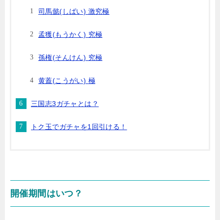
司馬懿(しばい) 激究極
孟獲(もうかく) 究極
孫権(そんけん) 究極
黄蓋(こうがい) 極
三国志3ガチャとは？
トク玉でガチャを1回引ける！
開催期間はいつ？