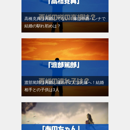
高橋克典は再婚してない！嫁は中西ハンナで
結婚の馴れ初めは？
渡部篤郎は再婚し連れ子2人は元嫁へ！結婚
相手との子供は3人