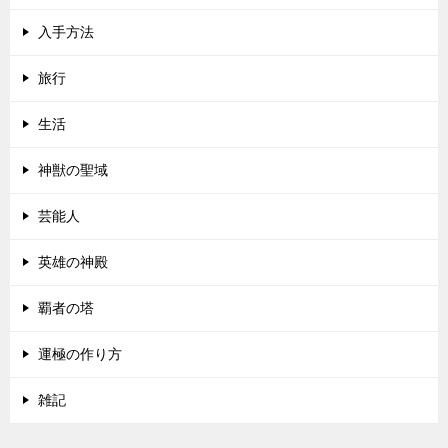
入手方法
旅行
生活
神獣の聖域
芸能人
英雄の神殿
覇者の塔
運極の作り方
雑記