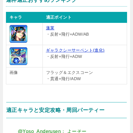
運枠適正おすすめランキング
キャラ
適正ポイント
蓬莱
・反射+飛行+ADW/AB
ギャラクシーサーペント(進化)
・反射+飛行+ADW
画像
フラッグ＆エクスコーン
・貫通+飛行/ADW
適正キャラと安定攻略・周回パーティー
@Yoso_Anderusen： よーそー