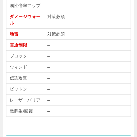
属性倍率アップ
–
ダメージウォー
対策必須
ル
地雷
対策必須
貫通制限
–
ブロック
–
ウィンド
–
伝染攻撃
–
ビットン
–
レーザーバリア
–
敵蘇生/回復
–