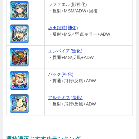
ラファエル(獣神化)
・反射+MSM/ADW+回復
坂田銀時(神化)
・反射+MS／弱点キラー+ADW
エンパイア(進化)
・貫通+MS/反風+ADW
パック(神化)
・貫通+飛行/反風+ADW
アルテミス(進化)
・反射+飛行/反風+ADW