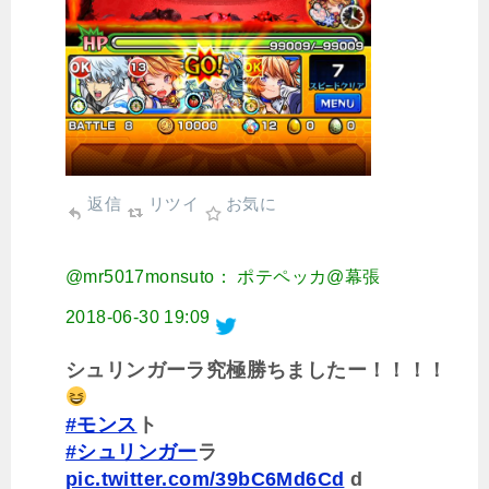
返信
リツイ
お気に
@mr5017monsuto： ポテペッカ@幕張
2018-06-30 19:09
シュリンガーラ究極勝ちましたー！！！！
#モンス
ト
#シュリンガー
ラ
pic.twitter.com/39bC6Md6Cd
d