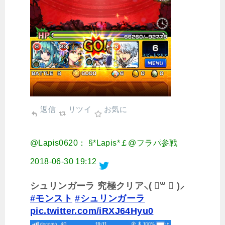
返信
リツイ
お気に
@Lapis0620： §*Lapis*￡@フラパ参戦
2018-06-30 19:12
シュリンガーラ 究極クリア⸜( ॑꒳ ॑ )⸝
#モンスト
#シュリンガーラ
pic.twitter.com/iRXJ64Hyu0