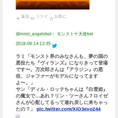
返信
リツイ
お気に
@mnst_angelsbot： モンスト十天使bot
2018-09-14 12:35
ラミ「モンスト界のみなさんも、夢の国の
悪役たち『ヴィランズ』になりきって登場
です〜。万次郎さんは『アラジン』の悪
役、ジャファーがモデルになってます
よ〜。」
サン「ディル・ロッテちゃんは『白雪姫』
の魔女で…あれ？リン・ツーさん？ロイゼ
さんが心配してるって連れ戻しに来ちゃっ
たの？」
pic.twitter.com/XiO3evo244