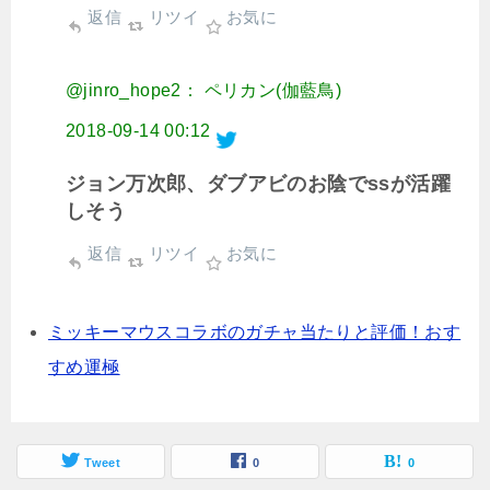
返信
リツイ
お気に
@jinro_hope2： ペリカン(伽藍鳥)
2018-09-14 00:12
ジョン万次郎、ダブアビのお陰でssが活躍
しそう
返信
リツイ
お気に
ミッキーマウスコラボのガチャ当たりと評価！おす
すめ運極
Tweet
0
0