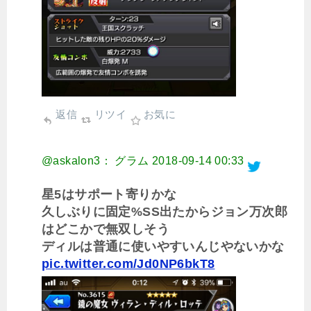
返信
リツイ
お気に
@askalon3： グラム
2018-09-14 00:33
星5はサポート寄りかな
久しぶりに固定%SS出たからジョン万次郎
はどこかで無双しそう
ディルは普通に使いやすいんじやないかな
pic.twitter.com/Jd0NP6bkT8