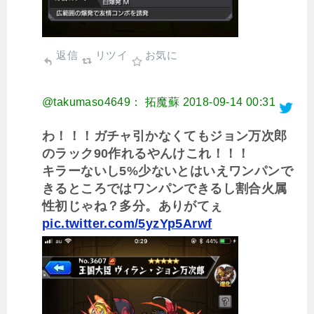
返信
リツイ
お気に
@takumaso4649： 拓魔蘇
2018-09-14 00:31
わ！！！ガチャ引かなくてもジョン万次郎
のラック90作れるやんけこれ！！！
キラーないし5%少ないとはいえワンパンで
きるところではワンパンできるし割合火属
性初じゃね？多分。ありがてぇ
pic.twitter.com/5yzYp5Arwf