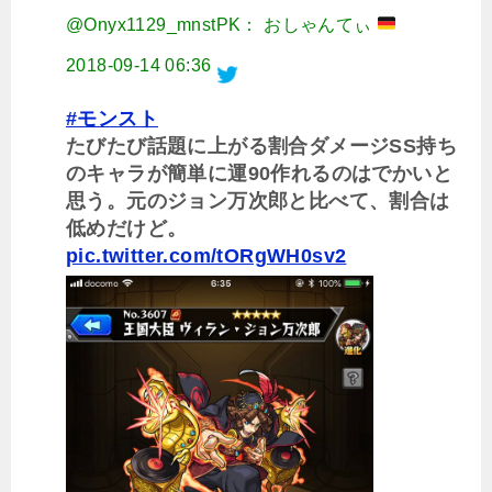
@Onyx1129_mnstPK： おしゃんてぃ
2018-09-14 06:36
#モンスト
たびたび話題に上がる割合ダメージSS持ち
のキャラが簡単に運90作れるのはでかいと
思う。元のジョン万次郎と比べて、割合は
低めだけど。
pic.twitter.com/tORgWH0sv2