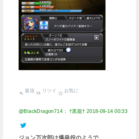
返信
リツイ
お気に
@BlackDragon714： †黒龍†
2018-09-14 00:33
ジョン万次郎は爆発役のようで。