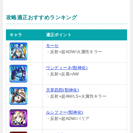
攻略適正おすすめランキング
キャラ
適正ポイント
モーセ
・反射+超ADW/火属性キラー
ウンディーネ(獣神化)
・反射+反風+AW
天草四郎(獣神化)
・反射+超AW/LS+火属性キラー
ルシファー(獣神化)
・反射+超ADW/バリア