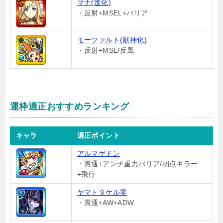
マナ(進化)
・反射+MSEL+バリア
モーツァルト(獣神化)
・反射+MSL/反風
運枠適正おすすめランキング
キャラ
適正ポイント
アルマゲドン
・貫通+アンチ重力バリア/弱点キラー
+飛行
ヤマトタケル零
・貫通+AW+ADW