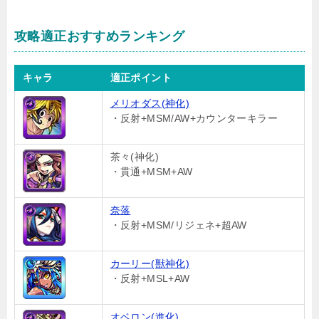
攻略適正おすすめランキング
キャラ
適正ポイント
メリオダス(神化)
・反射+MSM/AW+カウンターキラー
茶々(神化)
・貫通+MSM+AW
奈落
・反射+MSM/リジェネ+超AW
カーリー(獣神化)
・反射+MSL+AW
オベロン(進化)