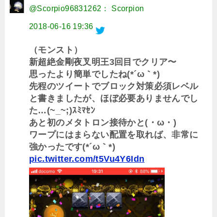
@Scorpio96831262： Scorpion
2018-06-16 19:36
（モンスト）
新超絶金剛夜叉明王3回目でクリア〜
思ったより簡単でしたね(*´ω｀*)
先程のツイートでブロック対策必須レベル
と書きましたが、ほぼ必要ありませんでし
た…(~_~;)ｽﾐﾏｾﾝ
あと初のメタトロン接待かと(・ω・)
ワープにはまらない配置を取れば、非常に
強かったです(*´ω｀*)
pic.twitter.com/t5Vu4Y6Idn