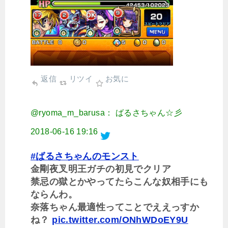
返信
リツイ
お気に
@ryoma_m_barusa： ばるさちゃん☆彡
2018-06-16 19:16
#ばるさちゃんのモンスト
金剛夜叉明王ガチの初見でクリア
禁忌の獄とかやってたらこんな奴相手にも
ならんわ。
奈落ちゃん最適性ってことでええっすか
ね？
pic.twitter.com/ONhWDoEY9U