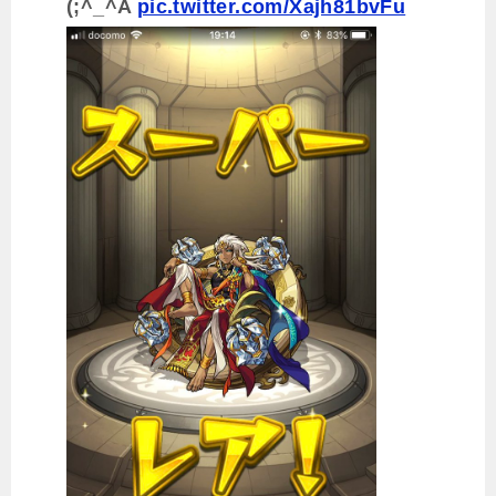
(;^_^A
pic.twitter.com/Xajh81bvFu