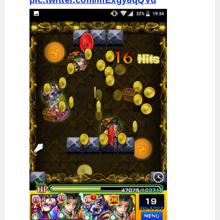
pic.twitter.com/mExgy8qQVd