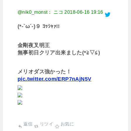
@nik0_monst： ニコ
2018-06-16 19:16
(*-`ω´-)９ ﾖｯｼｬｧ!!
金剛夜叉明王
無事初日クリア出来ました(*≧▽≦)
メリオダス強かった！
pic.twitter.com/ERP7nAjN5V
返信
リツイ
お気に