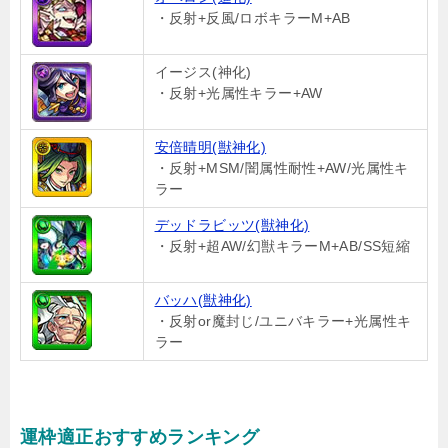
・反射+反風/ロボキラーM+AB
イージス(神化)
・反射+光属性キラー+AW
安倍晴明(獣神化)
・反射+MSM/闇属性耐性+AW/光属性キ
ラー
デッドラビッツ(獣神化)
・反射+超AW/幻獣キラーM+AB/SS短縮
バッハ(獣神化)
・反射or魔封じ/ユニバキラー+光属性キ
ラー
運枠適正おすすめランキング