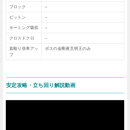
ブロック
–
ビットン
–
ホーミング吸収
–
クロスドクロ
–
直殴り倍率アッ
ボスの金剛夜叉明王のみ
プ
安定攻略・立ち回り解説動画