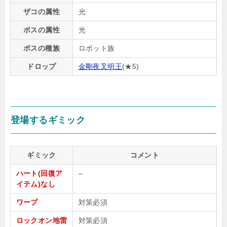
ザコの属性
光
ボスの属性
光
ボスの種族
ロボット族
ドロップ
金剛夜叉明王
(★5)
登場するギミック
ギミック
コメント
ハート(回復ア
–
イテム)なし
ワープ
対策必須
ロックオン地雷
対策必須