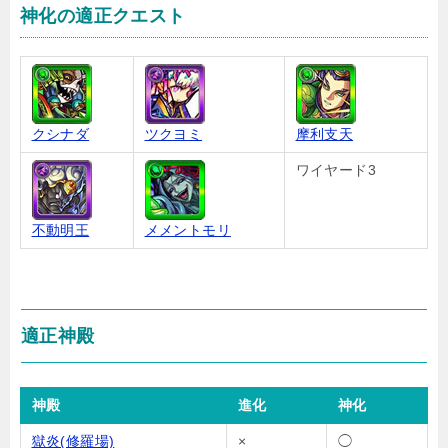
神化の適正クエスト
クシナダ
ツクヨミ
摩利支天
ワイヤード3
不動明王
メメントモリ
適正神殿
神殿
進化
神化
獄炎(修羅場)
×
◯