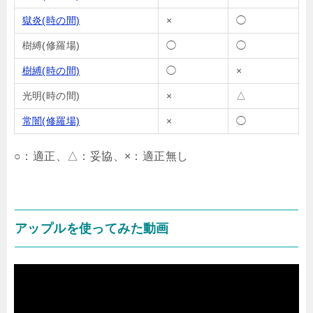
獄炎(時の間)
×
◯
樹縛(修羅場)
◯
◯
樹縛(時の間)
◯
×
光明(時の間)
×
△
常闇(修羅場)
×
◯
○：適正、△：妥協、×：適正無し
アップルを使ってみた動画