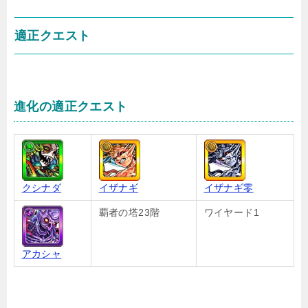
適正クエスト
進化の適正クエスト
クシナダ
イザナギ
イザナギ零
覇者の塔23階
ワイヤード1
アカシャ