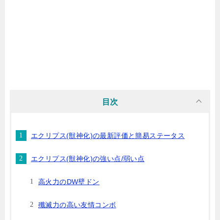
目次
エクリプス(獣神化)の最新評価と簡易ステータス
エクリプス(獣神化)の強い点/弱い点
高火力のDW壁ドン
殲滅力の高い友情コンボ