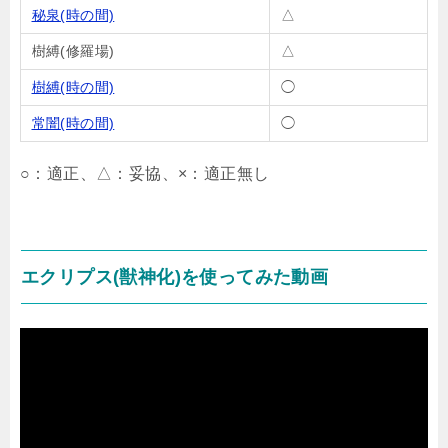
秘泉(時の間)
△
樹縛(修羅場)
△
樹縛(時の間)
◯
常闇(時の間)
◯
○：適正、△：妥協、×：適正無し
エクリプス(獣神化)を使ってみた動画