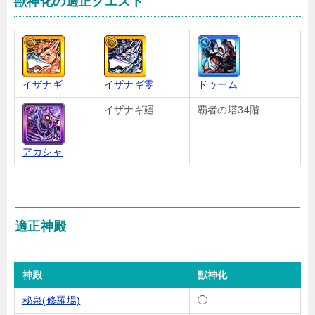
獣神化の適正クエスト
イザナギ
イザナギ零
ドゥーム
イザナギ廻
覇者の塔34階
アカシャ
適正神殿
神殿
獣神化
秘泉(修羅場)
◯