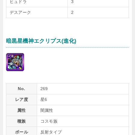
ヒュドラ
3
デスアーク
2
暗黒星機神エクリプス(進化)
No.
269
レア度
星6
属性
闇属性
種族
コスモ族
ボール
反射タイプ