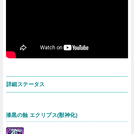
詳細ステータス
漆黒の蝕 エクリプス(獣神化)