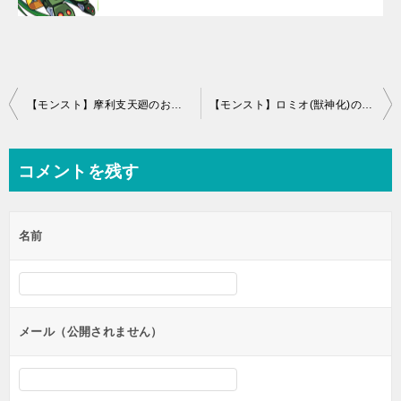
投
【モンスト】摩利支天廻のおすすめ副友情(サブ友情)と評価
【モンスト】ロミオ(獣神化)の評価とわくわくの実
稿
ナ
コメントを残す
ビ
ゲ
名前
ー
シ
ョ
ン
メール（公開されません）