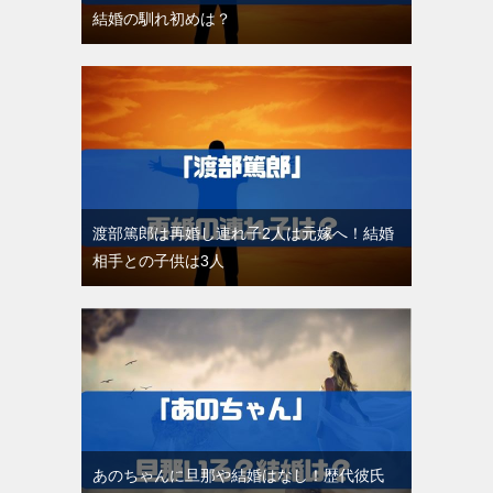
結婚の馴れ初めは？
渡部篤郎は再婚し連れ子2人は元嫁へ！結婚
相手との子供は3人
あのちゃんに旦那や結婚はなし！歴代彼氏