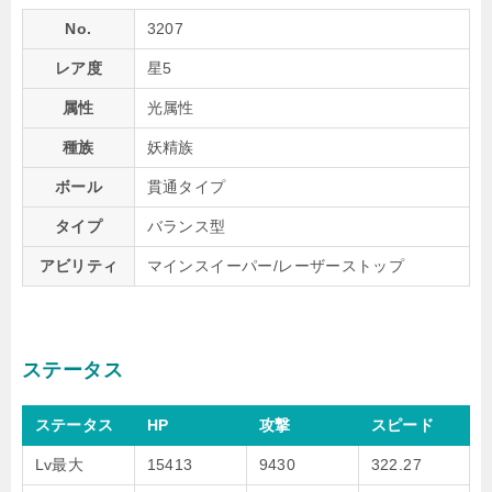
No.
3207
レア度
星5
属性
光属性
種族
妖精族
ボール
貫通タイプ
タイプ
バランス型
アビリティ
マインスイーパー/レーザーストップ
ステータス
ステータス
HP
攻撃
スピード
Lv最大
15413
9430
322.27