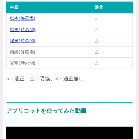
神殿
進化
獄炎(修羅場)
○
獄炎(時の間)
△
秘泉(時の間)
△
樹縛(修羅場)
△
光明(時の間)
△
○：適正、△：妥協、×：適正無し
アプリコットを使ってみた動画