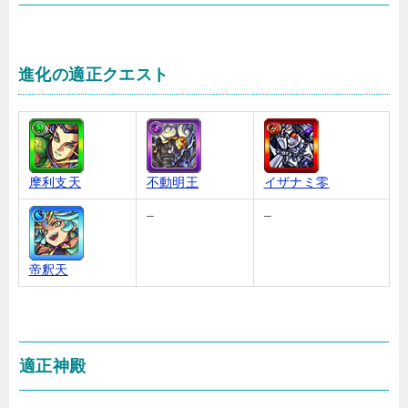
進化の適正クエスト
摩利支天
不動明王
イザナミ零
–
–
帝釈天
適正神殿