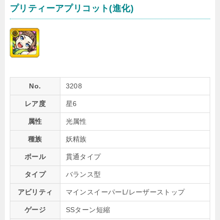
プリティーアプリコット(進化)
No.
3208
レア度
星6
属性
光属性
種族
妖精族
ボール
貫通タイプ
タイプ
バランス型
アビリティ
マインスイーパーL/レーザーストップ
ゲージ
SSターン短縮