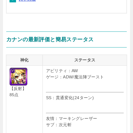
カナンの最新評価と簡易ステータス
神化
ステータス
アビリティ：AW
ゲージ：ADW/魔法陣ブースト
【反射】
85点
SS：貫通変化(24ターン)
友情：マーキングレーザー
サブ：次元斬