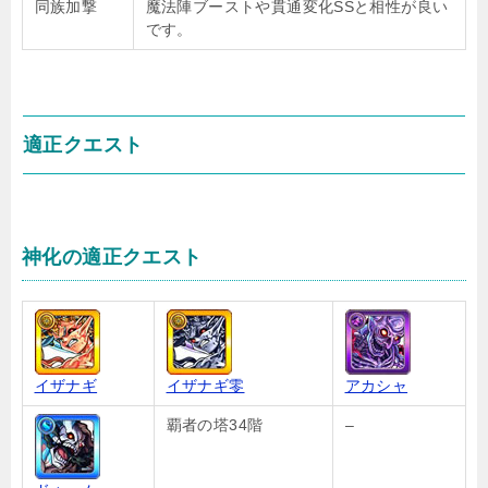
同族加撃
魔法陣ブーストや貫通変化SSと相性が良い
です。
適正クエスト
神化の適正クエスト
イザナギ
イザナギ零
アカシャ
覇者の塔34階
–