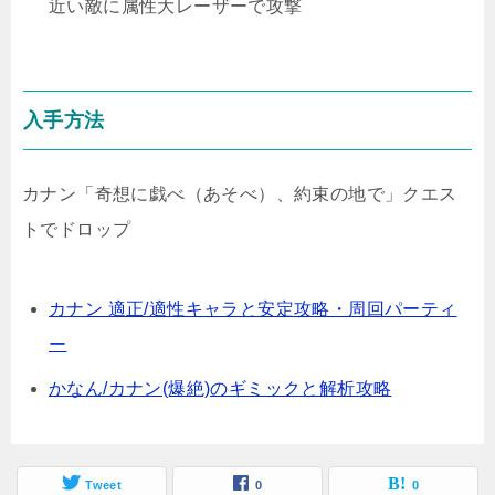
近い敵に属性大レーザーで攻撃
入手方法
カナン「奇想に戯べ（あそべ）、約束の地で」クエス
トでドロップ
カナン 適正/適性キャラと安定攻略・周回パーティ
ー
かなん/カナン(爆絶)のギミックと解析攻略
Tweet
0
0