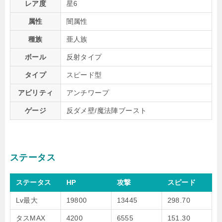
レア度
星6
属性
闇属性
種族
亜人族
ボール
反射タイプ
タイプ
スピード型
アビリティ
アンチワープ
ゲージ
反ダメ壁/魔法陣ブースト
ステータス
ステータス
HP
攻撃
スピード
Lv最大
19800
13445
298.70
タスMAX
4200
6555
151.30