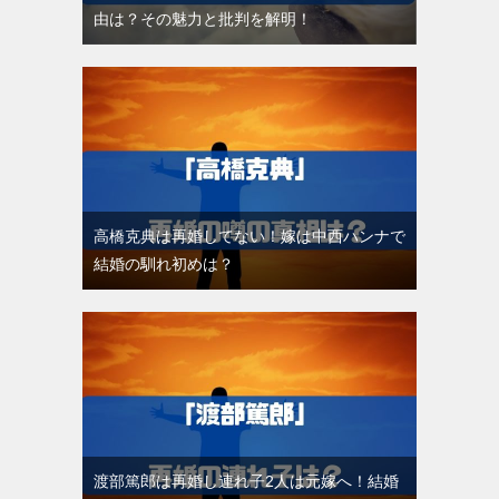
由は？その魅力と批判を解明！
高橋克典は再婚してない！嫁は中西ハンナで
結婚の馴れ初めは？
渡部篤郎は再婚し連れ子2人は元嫁へ！結婚