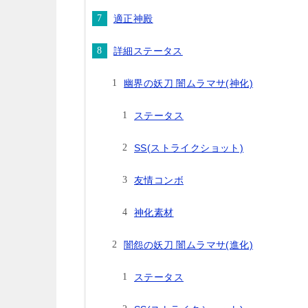
適正神殿
詳細ステータス
幽界の妖刀 闇ムラマサ(神化)
ステータス
SS(ストライクショット)
友情コンボ
神化素材
闇怨の妖刀 闇ムラマサ(進化)
ステータス