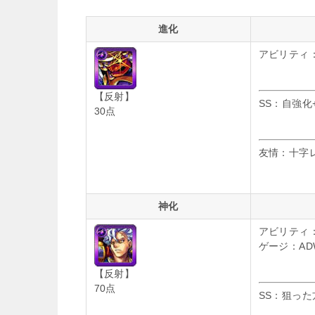
進化
アビリティ
【反射】
SS：自強化
30点
友情：十字
神化
アビリティ：
ゲージ：AD
【反射】
70点
SS：狙った