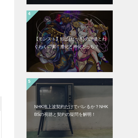
【モンスト】妲己(だっき)の評価とわ
くわくの実！進化と神化どっち？
NHK地上波契約だけでバレるか？NHK
BSの視聴と契約の疑問を解明！