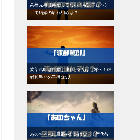
高橋克典は再婚してない！嫁は中西ハン
ナで結婚の馴れ初めは？
渡部篤郎は再婚し連れ子2人は元嫁へ！結
婚相手との子供は3人
あのちゃんに旦那や結婚はなし！歴代彼