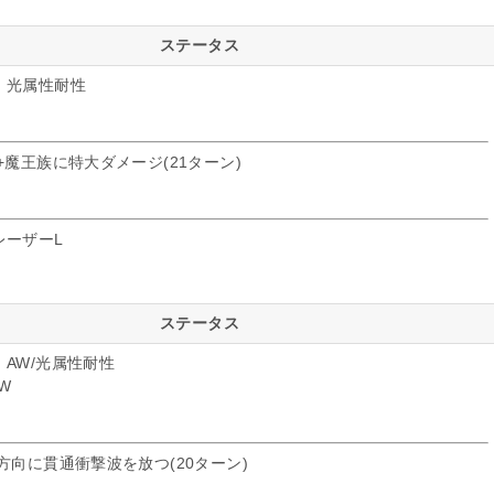
ステータス
：光属性耐性
+魔王族に特大ダメージ(21ターン)
レーザーL
ステータス
AW/光属性耐性
W
方向に貫通衝撃波を放つ(20ターン)