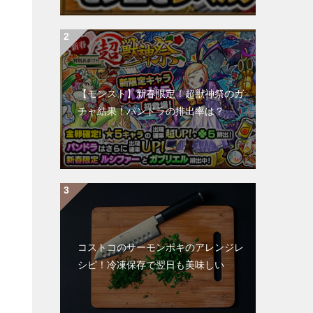
【モンスト】新春限定！超獣神祭のガ
チャ結果！パンドラの排出率は？
コストコのサーモンポキのアレンジレ
シピ！冷凍保存で翌日も美味しい