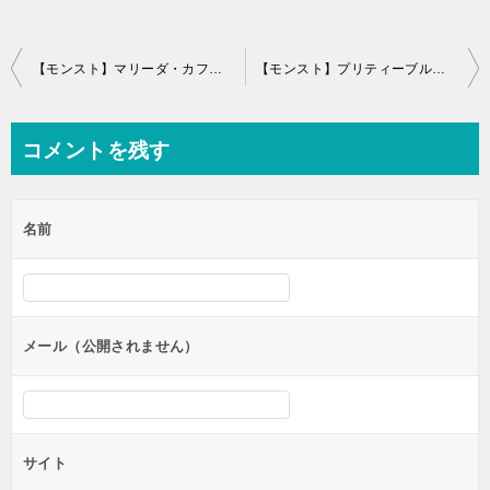
投
【モンスト】マリーダ・カフェマスターの入手方法と評価
【モンスト】プリティーブルーベリーの評価と運極適正、入手方法
稿
ナ
コメントを残す
ビ
ゲ
名前
ー
シ
ョ
ン
メール（公開されません）
サイト