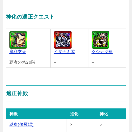
神化の適正クエスト
摩利支天
イザナミ零
クシナダ廻
覇者の塔29階
–
–
適正神殿
神殿
進化
神化
獄炎(修羅場)
×
○