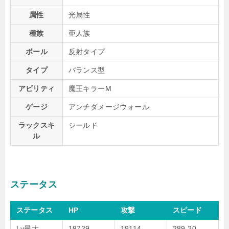
属性
光属性
種族
亜人族
ボール
反射タイプ
タイプ
バランス型
アビリティ
魔王キラーM
ゲージ
アンチダメージウォール
ラックスキ
シールド
ル
ステータス
ステータス
HP
攻撃
スピード
Lv最大
18729
19114
289.20