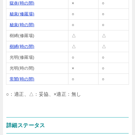
獄炎(時の間)
×
○
秘泉(修羅場)
○
○
秘泉(時の間)
○
○
樹縛(修羅場)
△
△
樹縛(時の間)
△
△
光明(修羅場)
○
○
光明(時の間)
×
○
常闇(時の間)
○
○
○：適正、△：妥協、×適正：無し
詳細ステータス