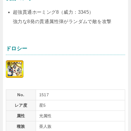
超強貫通ホーミング8（威力：3345）
強力な8発の貫通属性弾がランダムで敵を攻撃
ドロシー
No.
1517
レア度
星5
属性
光属性
種族
亜人族