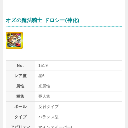
オズの魔法騎士 ドロシー(神化)
No.
1519
レア度
星6
属性
光属性
種族
亜人族
ボール
反射タイプ
タイプ
バランス型
アビリティ
マインスイーパーL