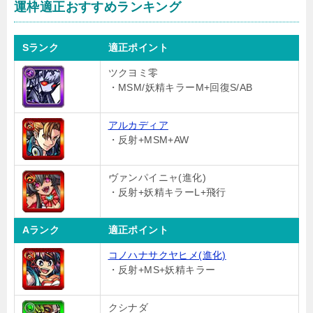
運枠適正おすすめランキング
Sランク
適正ポイント
ツクヨミ零
・MSM/妖精キラーM+回復S/AB
アルカディア
・反射+MSM+AW
ヴァンパイニャ(進化)
・反射+妖精キラーL+飛行
Aランク
適正ポイント
コノハナサクヤヒメ(進化)
・反射+MS+妖精キラー
クシナダ