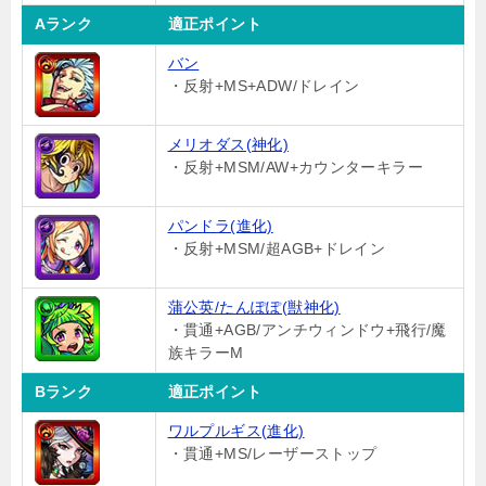
Aランク
適正ポイント
バン
・反射+MS+ADW/ドレイン
メリオダス(神化)
・反射+MSM/AW+カウンターキラー
パンドラ(進化)
・反射+MSM/超AGB+ドレイン
蒲公英/たんぽぽ(獣神化)
・貫通+AGB/アンチウィンドウ+飛行/魔
族キラーM
Bランク
適正ポイント
ワルプルギス(進化)
・貫通+MS/レーザーストップ