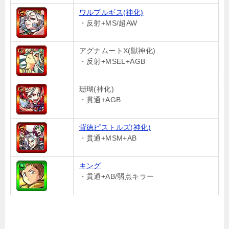
ワルプルギス(神化)
・反射+MS/超AW
アグナムートX(獣神化)
・反射+MSEL+AGB
珊瑚(神化)
・貫通+AGB
背徳ピストルズ(神化)
・貫通+MSM+AB
キング
・貫通+AB/弱点キラー