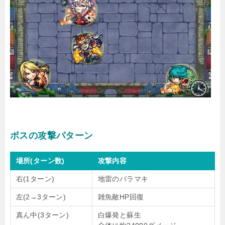
ボスの攻撃パターン
場所(ターン数)
攻撃内容
右(1ターン)
地雷のバラマキ
左(2→3ターン)
雑魚敵HP回復
真ん中(3ターン)
白爆発と蘇生