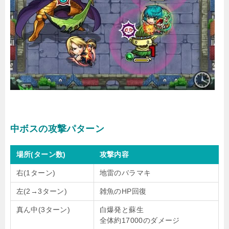
中ボスの攻撃パターン
場所(ターン数)
攻撃内容
右(1ターン)
地雷のバラマキ
左(2→3ターン)
雑魚のHP回復
真ん中(3ターン)
白爆発と蘇生
全体約17000のダメージ