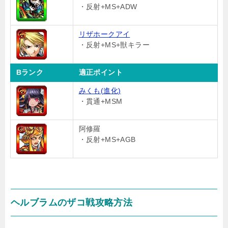
・反射+MS+ADW
リザホークアイ
・反射+MS+獣キラー
Bランク
適正ポイント
みくも(進化)
・貫通+MSM
阿修羅
・反射+MS+AGB
ヘルブラムのザコ戦攻略方法