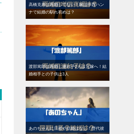
高橋克典は再婚してない！嫁は中西ハン
ナで結婚の馴れ初めは？
渡部篤郎は再婚し連れ子2人は元嫁へ！結
婚相手との子供は3人
あのちゃんに旦那や結婚はなし！歴代彼