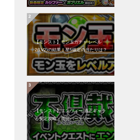
【モンスト】モン玉ガチャ レベル
2(LV2)の結果！星5確定の当たりは？
作
【モンスト】エンヴィー 適正キャラ
と安定攻略・周回パーティー