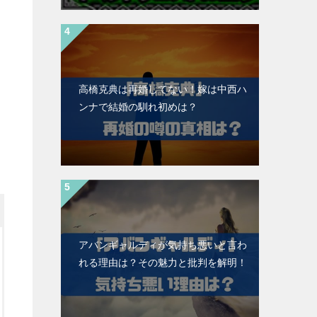
高橋克典は再婚してない！嫁は中西ハ
ンナで結婚の馴れ初めは？
アバンギャルディが気持ち悪いと言わ
れる理由は？その魅力と批判を解明！