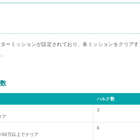
スターミッションが設定されており、各ミッションをクリアす
す。
の数
ハルク数
3
リア
6
ジ50万以上でクリア