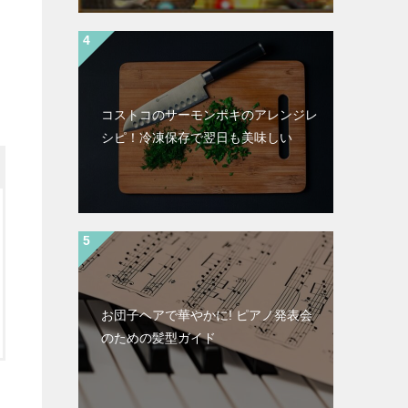
コストコのサーモンポキのアレンジレ
シピ！冷凍保存で翌日も美味しい
お団子ヘアで華やかに! ピアノ発表会
のための髪型ガイド