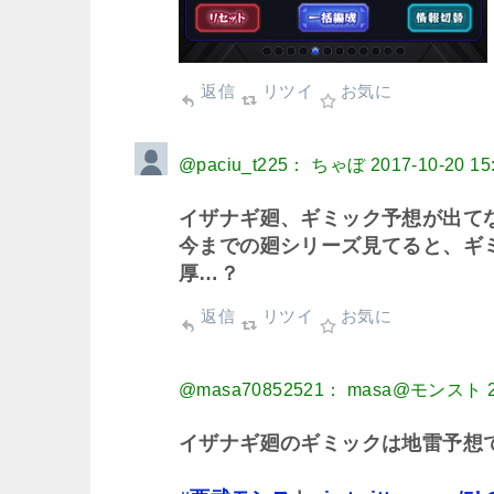
返信
リツイ
お気に
@paciu_t225： ちゃぼ
2017-10-20 15
イザナギ廻、ギミック予想が出てない
今までの廻シリーズ見てると、ギ
厚…？
返信
リツイ
お気に
@masa70852521： masa@モンスト
イザナギ廻のギミックは地雷予想で！(