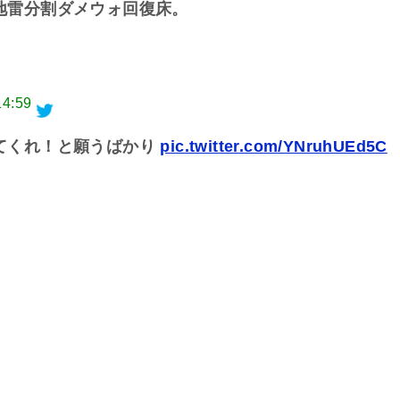
地雷分割ダメウォ回復床。
14:59
てくれ！と願うばかり
pic.twitter.com/YNruhUEd5C