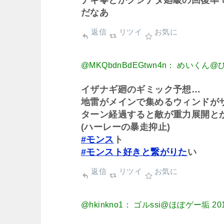
ナギ零とかクシナダ廻級の回復率
だなあ
返信
リツイ
お気に
@MKQbdnBdEGtwn4n： めいくん
イザナギ廻のギミック予想…
地雷がメインで集めるウィンドが
ターン経過すると敵が重力展開と
(ハーレーの暴走抑止)
#モンス
ト
#モンスト好きと繋がりた
い
返信
リツイ
お気に
@hkinkno1： ゴルssi@ほぼゲー垢
20