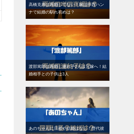
高橋克典は再婚してない！嫁は中西ハン
ナで結婚の馴れ初めは？
渡部篤郎は再婚し連れ子2人は元嫁へ！結
婚相手との子供は3人
あのちゃんに旦那や結婚はなし！歴代彼