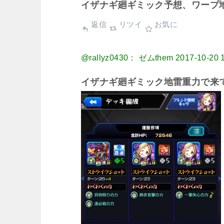
イザナギ廻ギミック予想、ワープ
返信
リツイ
お気に
@rallyz0430： ゼムthem
2017-10-20 
イザナギ廻ギミック地雷重力で来