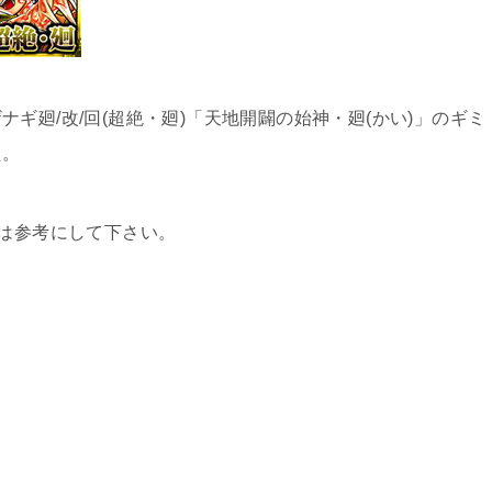
ギ廻/改/回(超絶・廻)「天地開闢の始神・廻(かい)」のギミ
た。
人は参考にして下さい。