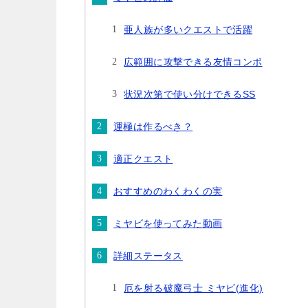
亜人族が多いクエストで活躍
広範囲に攻撃できる友情コンボ
状況次第で使い分けできるSS
運極は作るべき？
適正クエスト
おすすめのわくわくの実
ミヤビを使ってみた動画
詳細ステータス
厄を射る破魔弓士 ミヤビ(進化)