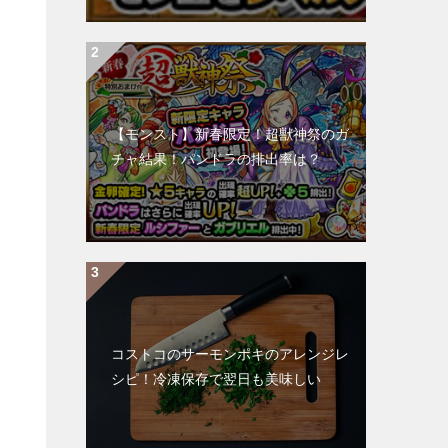
【モンスト】新春限定！超獣神祭のガ
チャ結果！パンドラの排出率は？
コストコのサーモンポキのアレンジレ
シピ！冷凍保存で翌日も美味しい