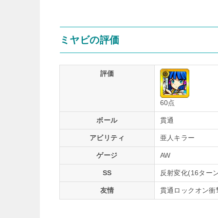
ミヤビの評価
評価
60点
ボール
貫通
アビリティ
亜人キラー
ゲージ
AW
SS
反射変化(16ターン
友情
貫通ロックオン衝