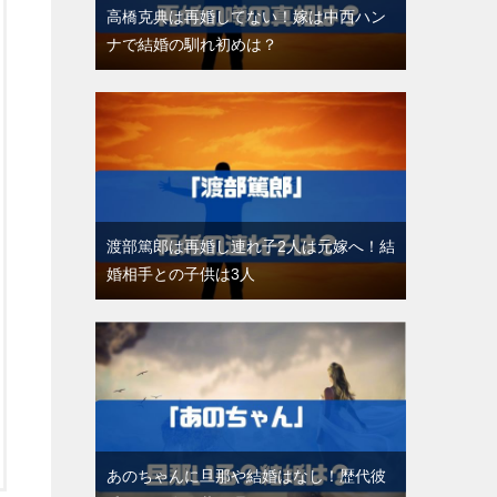
高橋克典は再婚してない！嫁は中西ハン
ナで結婚の馴れ初めは？
渡部篤郎は再婚し連れ子2人は元嫁へ！結
婚相手との子供は3人
あのちゃんに旦那や結婚はなし！歴代彼