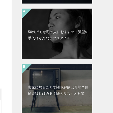
50代でくせ毛の人におすすめ！髪型の
手入れが楽なボブスタイル
実家に帰ることでNHK解約は可能？住
民票移動は必要？嘘のリスクと対策