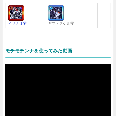
–
イザナミ零
ヤマトタケル零
モチモチンナを使ってみた動画