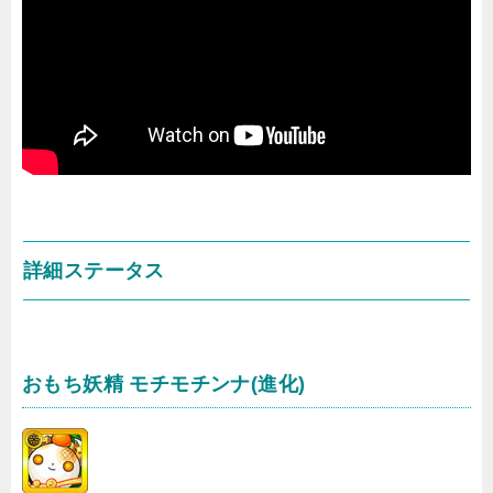
詳細ステータス
おもち妖精 モチモチンナ(進化)