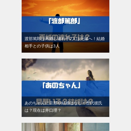
渡部篤郎は再婚し連れ子2人は元嫁へ！結婚
相手との子供は3人
あのちゃんに旦那や結婚はなし！歴代彼氏
は？現在は井口理？