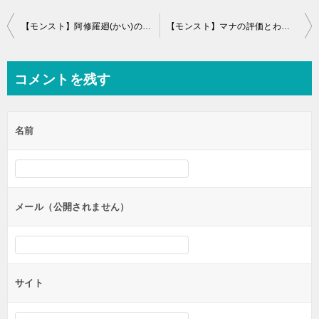
投
【モンスト】阿修羅廻(かい)のおすすめ副友情(サブ友情)と評価
【モンスト】マナの評価とわくわくの実！進化と神化どっち？
稿
ナ
コメントを残す
ビ
ゲ
名前
ー
シ
ョ
ン
メール（公開されません）
サイト