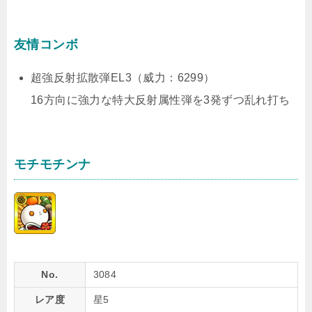
友情コンボ
超強反射拡散弾EL3（威力：6299）
16方向に強力な特大反射属性弾を3発ずつ乱れ打ち
モチモチンナ
No.
3084
レア度
星5