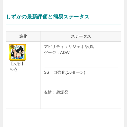
しずかの最新評価と簡易ステータス
進化
ステータス
アビリティ：リジェネ/反風
ゲージ：ADW
【反射】
70点
SS：自強化(16ターン)
友情：超爆発