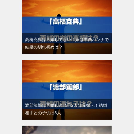
高橋克典は再婚してない！嫁は中西ハンナで
結婚の馴れ初めは？
渡部篤郎は再婚し連れ子2人は元嫁へ！結婚
相手との子供は3人