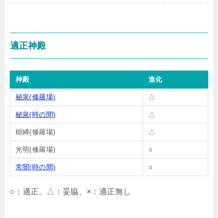
適正神殿
神殿
進化
秘泉(修羅場)
△
秘泉(時の間)
△
樹縛(修羅場)
△
光明(修羅場)
○
常闇(時の間)
○
○：適正、△：妥協、×：適正無し