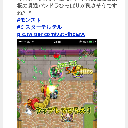
板の貫通パンドラひっぱりが良さそうです
ね^_^
#モンスト
#ミスターテルテル
pic.twitter.com/v3tPlhcErA