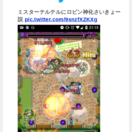
ミスターテルテルにロビン神化さいきょー
説
pic.twitter.com/9snzfXZKXg