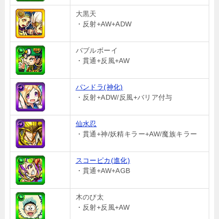
大黒天
・反射+AW+ADW
バブルボーイ
・貫通+反風+AW
パンドラ(神化)
・反射+ADW/反風+バリア付与
仙水忍
・貫通+神/妖精キラー+AW/魔族キラー
スコーピカ(進化)
・貫通+AW+AGB
木のび太
・反射+反風+AW