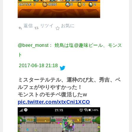
返信
リツイ
お気に
@beer_monst： 焼鳥は塩@趣味ビール、モンス
ト
2017-06-18 21:18
ミスターテルテル、運枠のび太、秀吉、ベ
ルフェがやりやすかった！
モンストのモチベ復活したw
pic.twitter.com/xtxCni1XCO