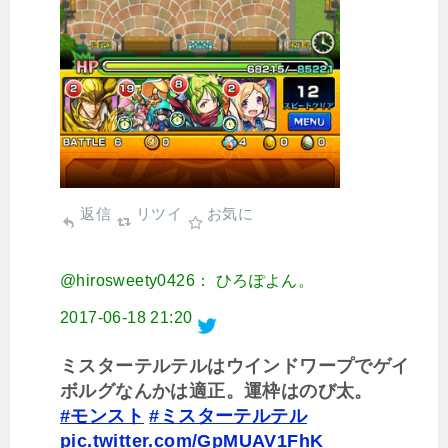
返信
リツイ
お気に
@hirosweety0426： ひろぽよん。
2017-06-18 21:20
ミスターテルテルはウインドワープでゲイ
ボルグなんかは適正。運枠はのび太。
#モンスト
#ミスターテルテル
pic.twitter.com/GpMUAV1FhK