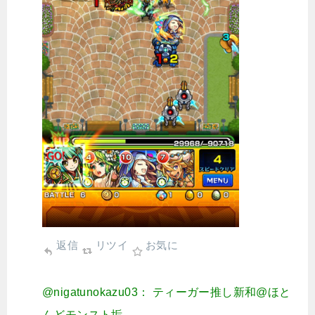
返信
リツイ
お気に
@nigatunokazu03： ティーガー推し新和@ほと
んどモンスト垢