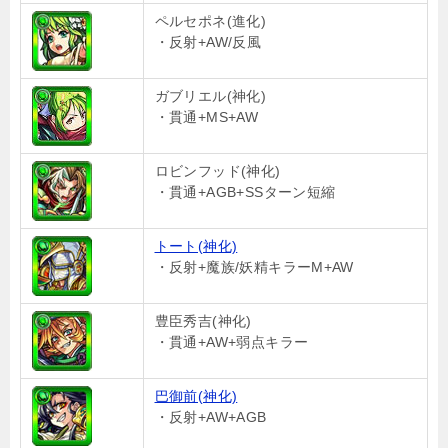
ペルセポネ(進化)
・反射+AW/反風
ガブリエル(神化)
・貫通+MS+AW
ロビンフッド(神化)
・貫通+AGB+SSターン短縮
トート(神化)
・反射+魔族/妖精キラーM+AW
豊臣秀吉(神化)
・貫通+AW+弱点キラー
巴御前(神化)
・反射+AW+AGB