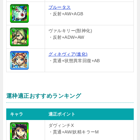
ブルータス
・反射+AW+AGB
ヴァルキリー(獣神化)
・反射+ADW+AW
グィネヴィア(進化)
・貫通+状態異常回復+AB
運枠適正おすすめランキング
キャラ
適正ポイント
ダヴィンチX
・貫通+AW/妖精キラーM