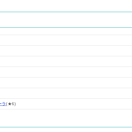
ーラ
(★6)