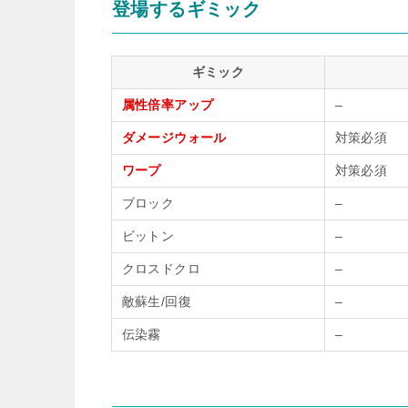
登場するギミック
ギミック
属性倍率アップ
–
ダメージウォール
対策必須
ワープ
対策必須
ブロック
–
ビットン
–
クロスドクロ
–
敵蘇生/回復
–
伝染霧
–