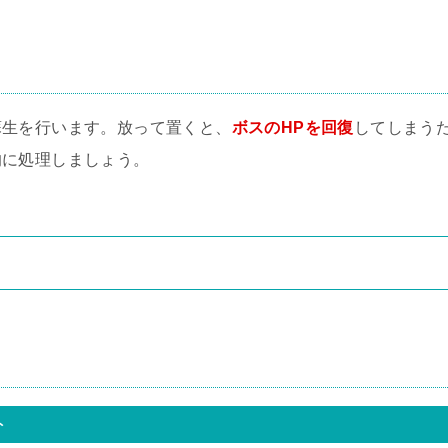
蘇生を行います。放って置くと、
ボスのHPを回復
してしまう
的に処理しましょう。
ト