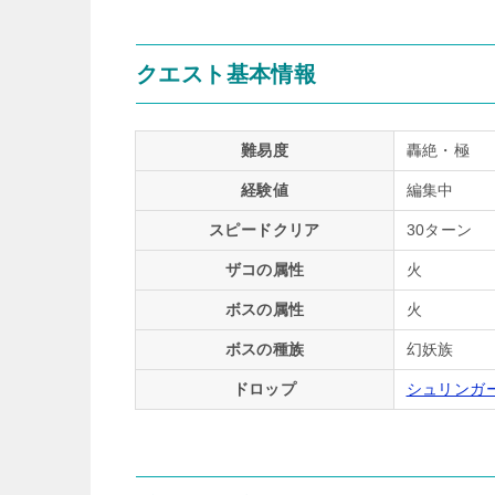
クエスト基本情報
難易度
轟絶・極
経験値
編集中
スピードクリア
30ターン
ザコの属性
火
ボスの属性
火
ボスの種族
幻妖族
ドロップ
シュリンガ