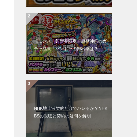
【モンスト】新春限定！超獣神祭のガ
チャ結果！パンドラの排出率は？
NHK地上波契約だけでバレるか？NHK
BSの視聴と契約の疑問を解明！