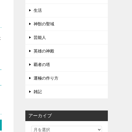
生活
神獣の聖域
た
芸能人
英雄の神殿
覇者の塔
運極の作り方
雑記
アーカイブ