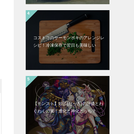
コストコのサーモンポキのアレンジレ
シピ！冷凍保存で翌日も美味しい
【モンスト】妲己(だっき)の評価とわ
くわくの実！進化と神化どっち？