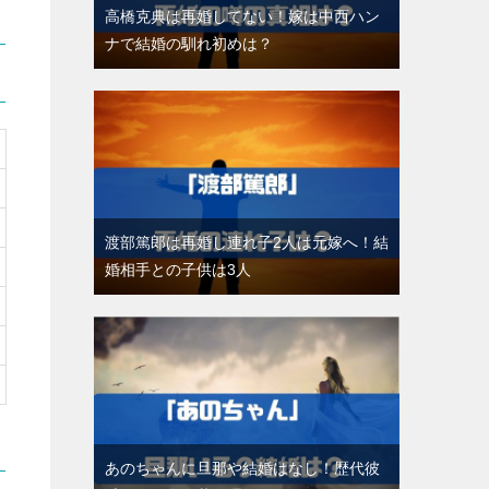
高橋克典は再婚してない！嫁は中西ハン
ナで結婚の馴れ初めは？
渡部篤郎は再婚し連れ子2人は元嫁へ！結
婚相手との子供は3人
あのちゃんに旦那や結婚はなし！歴代彼