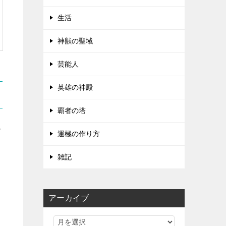
生活
神獣の聖域
芸能人
英雄の神殿
覇者の塔
ト
運極の作り方
雑記
アーカイブ