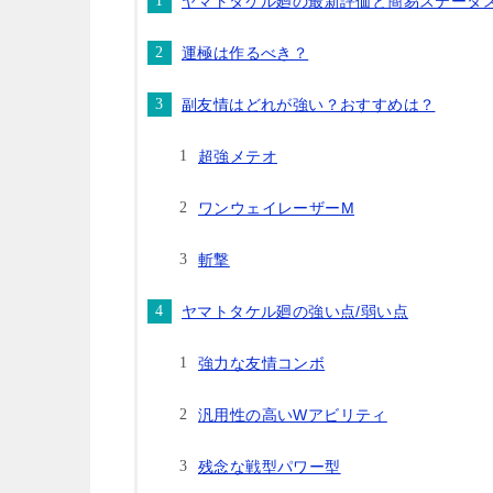
ヤマトタケル廻の最新評価と簡易ステータ
運極は作るべき？
副友情はどれが強い？おすすめは？
超強メテオ
ワンウェイレーザーM
斬撃
ヤマトタケル廻の強い点/弱い点
強力な友情コンボ
汎用性の高いWアビリティ
残念な戦型パワー型