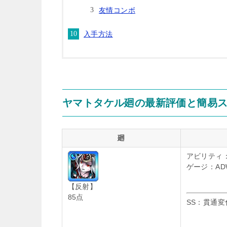
友情コンボ
入手方法
ヤマトタケル廻の最新評価と簡易
廻
アビリティ
ゲージ：AD
【反射】
85点
SS：貫通変