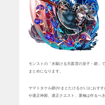
モンストの「水駆ける天叢雲の皇子・廻」で
まとめになります。
ヤマトタケル廻(やまとたけるかい)におすす
や適正神殿、適正クエスト、運極は作るべ