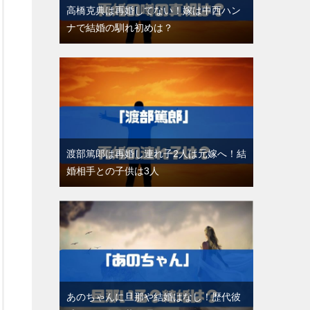
高橋克典は再婚してない！嫁は中西ハン
ナで結婚の馴れ初めは？
渡部篤郎は再婚し連れ子2人は元嫁へ！結
婚相手との子供は3人
あのちゃんに旦那や結婚はなし！歴代彼