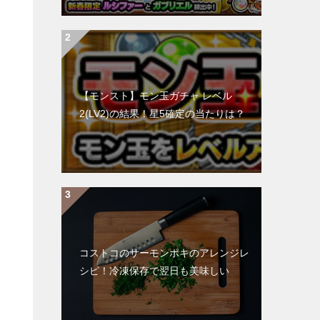
【モンスト】モン玉ガチャ レベル
2(LV2)の結果！星5確定の当たりは？
コストコのサーモンポキのアレンジレ
」
シピ！冷凍保存で翌日も美味しい