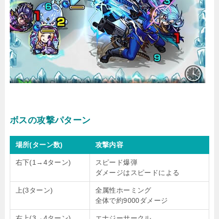
ボスの攻撃パターン
場所(ターン数)
攻撃内容
右下(1→4ターン)
スピード爆弾
ダメージはスピードによる
上(3ターン)
全属性ホーミング
全体で約9000ダメージ
右上(3→4ターン)
エナジーサークル