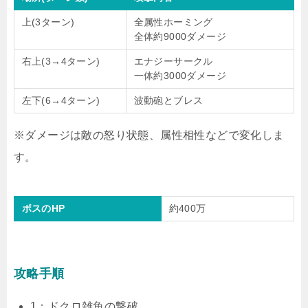
上(3ターン)
全属性ホーミング
全体約9000ダメージ
右上(3→4ターン)
エナジーサークル
一体約3000ダメージ
左下(6→4ターン)
波動砲とブレス
※ダメージは敵の怒り状態、属性相性などで変化しま
す。
ボスのHP
約400万
攻略手順
1：ドクロ雑魚の撃破