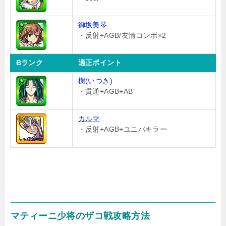
御坂美琴
・反射+AGB/友情コンボ×2
Bランク
適正ポイント
樹(いつき)
・貫通+AGB+AB
カルマ
・反射+AGB+ユニバキラー
マティーニ少将のザコ戦攻略方法