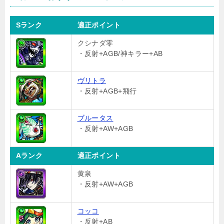
Sランク
適正ポイント
クシナダ零
・反射+AGB/神キラー+AB
ヴリトラ
・反射+AGB+飛行
ブルータス
・反射+AW+AGB
Aランク
適正ポイント
黄泉
・反射+AW+AGB
コッコ
・反射+AB