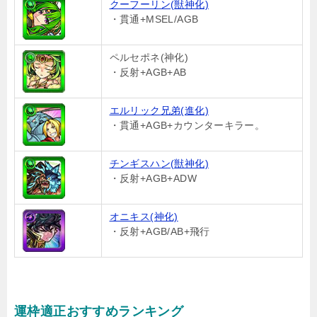
クーフーリン(獣神化)
・貫通+MSEL/AGB
ペルセポネ(神化)
・反射+AGB+AB
エルリック兄弟(進化)
・貫通+AGB+カウンターキラー。
チンギスハン(獣神化)
・反射+AGB+ADW
オニキス(神化)
・反射+AGB/AB+飛行
運枠適正おすすめランキング