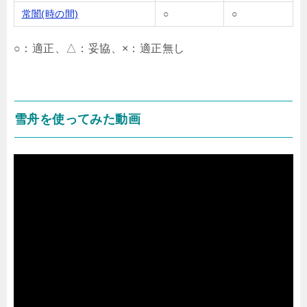
常闇(時の間)
○
○
○：適正、△：妥協、×：適正無し
雪舟を使ってみた動画