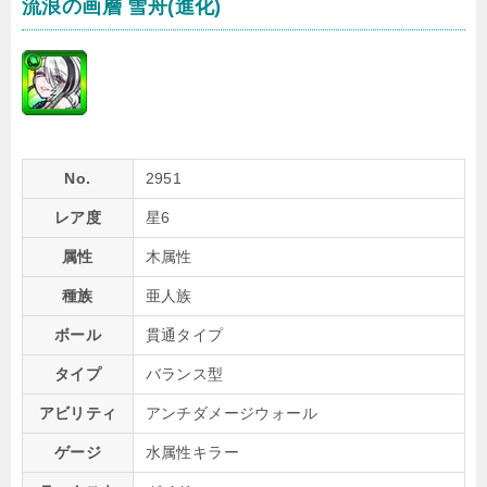
流浪の画層 雪舟(進化)
No.
2951
レア度
星6
属性
木属性
種族
亜人族
ボール
貫通タイプ
タイプ
バランス型
アビリティ
アンチダメージウォール
ゲージ
水属性キラー