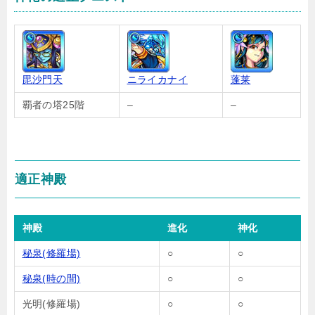
毘沙門天
ニライカナイ
蓬莱
覇者の塔25階
–
–
適正神殿
神殿
進化
神化
秘泉(修羅場)
○
○
秘泉(時の間)
○
○
光明(修羅場)
○
○