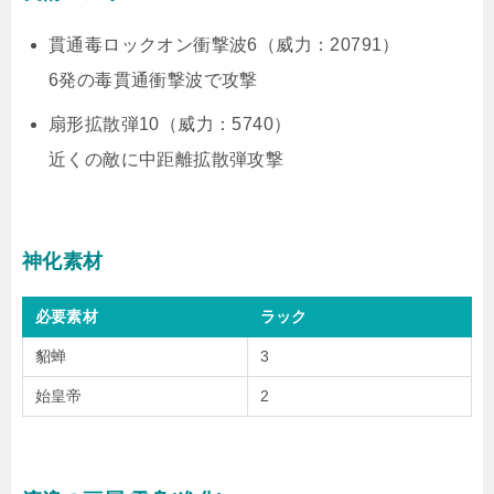
貫通毒ロックオン衝撃波6（威力：20791）
6発の毒貫通衝撃波で攻撃
扇形拡散弾10（威力：5740）
近くの敵に中距離拡散弾攻撃
神化素材
必要素材
ラック
貂蝉
3
始皇帝
2