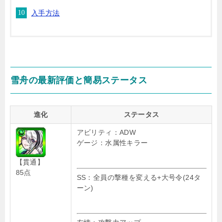
入手方法
雪舟の最新評価と簡易ステータス
進化
ステータス
アビリティ：ADW
ゲージ：水属性キラー
【貫通】
85点
SS：全員の撃種を変える+大号令(24タ
ーン)