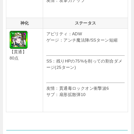
友情：攻撃力アップ
神化
ステータス
アビリティ：ADW
ゲージ：アンチ魔法陣/SSターン短縮
【貫通】
80点
SS：残りHPの75%を削っての割合ダメ
ージ(25ターン)
友情：貫通毒ロックオン衝撃波6
サブ：扇形拡散弾10