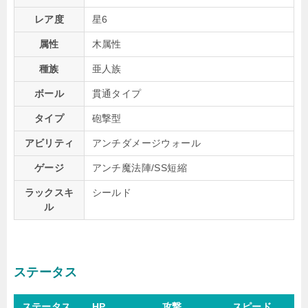
レア度
星6
属性
木属性
種族
亜人族
ボール
貫通タイプ
タイプ
砲撃型
アビリティ
アンチダメージウォール
ゲージ
アンチ魔法陣/SS短縮
ラックスキ
シールド
ル
ステータス
ステータス
HP
攻撃
スピード