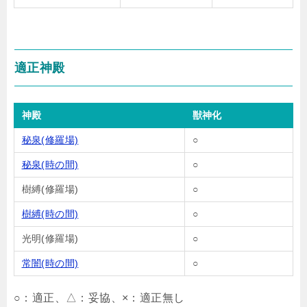
適正神殿
神殿
獣神化
秘泉(修羅場)
○
秘泉(時の間)
○
樹縛(修羅場)
○
樹縛(時の間)
○
光明(修羅場)
○
常闇(時の間)
○
○：適正、△：妥協、×：適正無し