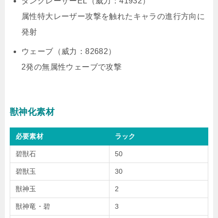
ダンクレーザーEL（威力：41932）
属性特大レーザー攻撃を触れたキャラの進行方向に
発射
ウェーブ（威力：82682）
2発の無属性ウェーブで攻撃
獣神化素材
必要素材
ラック
碧獣石
50
碧獣玉
30
獣神玉
2
獣神竜・碧
3