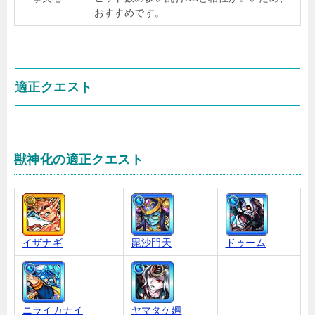
おすすめです。
適正クエスト
獣神化の適正クエスト
イザナギ
毘沙門天
ドゥーム
–
ニライカナイ
ヤマタケ廻