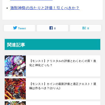
激獣神祭の当たりと評価！引くべきか？
Tweet
0
0
関連記事
【モンスト】クリスタルの評価とわくわくの実！進
化と神化どっち？
【モンスト】カインの最新評価と適正クエスト！運
極は作るべき？(かいん)